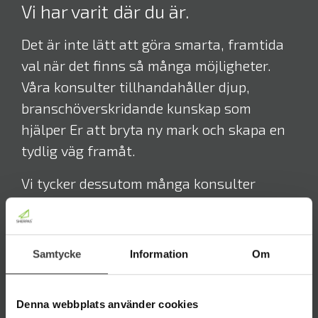
Vi har varit där du är.
Det är inte lätt att göra smarta, framtida
val när det finns så många möjligheter.
Våra konsulter tillhandahåller djup,
branschöverskridande kunskap som
hjälper Er att bryta ny mark och skapa en
tydlig väg framåt.
Vi tycker dessutom många konsulter
pratar om var ditt företag behöver gå. Vi
föredrar snarare att ta dig dit med hjälp av
innovativa synsätt och lösningar. Vi har i
Samtycke
Information
Om
över ett decennium hjälpt företag att
sammanställa ett smörgåsbord av
Denna webbplats använder cookies
möjligheter, upplyst av data och trender