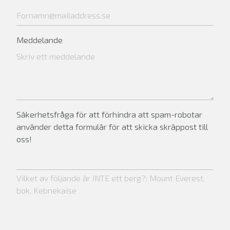
Meddelande
Säkerhetsfråga för att förhindra att spam-robotar
använder detta formulär för att skicka skräppost till
oss!
Vilket av följande är INTE ett berg?: Mount Everest,
bok, Kebnekaise