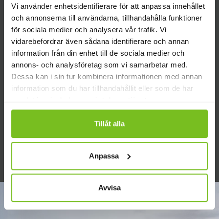
Vi använder enhetsidentifierare för att anpassa innehållet
som betyder något för ditt företag.
och annonserna till användarna, tillhandahålla funktioner
för sociala medier och analysera vår trafik. Vi
För det är ju så, för att vara
vidarebefordrar även sådana identifierare och annan
konkurrenskraftig måste din strategi inte
information från din enhet till de sociala medier och
bara anpassa sig snabbt till det som sker
annons- och analysföretag som vi samarbetar med.
runt omkring dig,
Dessa kan i sin tur kombinera informationen med annan
information som du har tillhandahållit eller som de har
Du måste dessutom vara tydlig var ni ska.
samlat in när du har använt deras tjänster.
Tillåt alla
LÄS MER
Anpassa
Avvisa