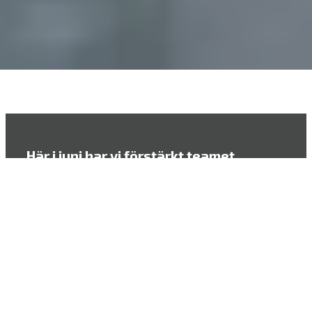
Här i juni har vi förstärkt teamet
ytterligare med John Tellström och Per
Gustafsson.
John
ansluter som Business Manager
och kommer närmast från Signify, efter
en lång karriär på Nordic Light där han
verkat i flera ledande positioner under 16