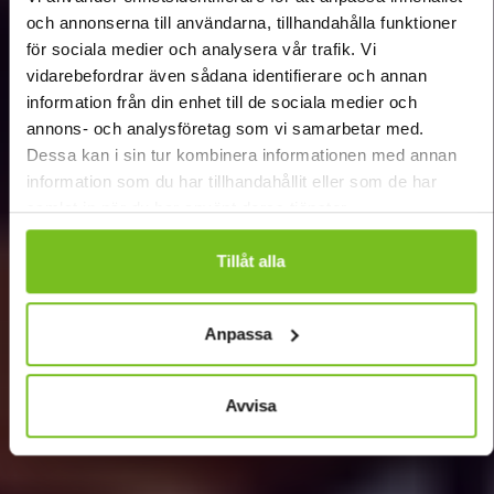
och annonserna till användarna, tillhandahålla funktioner
för sociala medier och analysera vår trafik. Vi
vidarebefordrar även sådana identifierare och annan
Nya vägvisare på Sherpas
information från din enhet till de sociala medier och
annons- och analysföretag som vi samarbetar med.
Dessa kan i sin tur kombinera informationen med annan
information som du har tillhandahållit eller som de har
samlat in när du har använt deras tjänster.
Tillåt alla
Anpassa
Avvisa