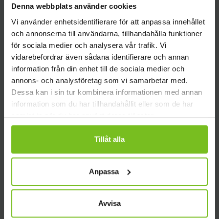
Denna webbplats använder cookies
Synkroniserar dokument, metadata,
Vi använder enhetsidentifierare för att anpassa innehållet
rättigheter och status mellan
och annonserna till användarna, tillhandahålla funktioner
Teams/SharePoint Online & OpenText
för sociala medier och analysera vår trafik. Vi
eDOCS
vidarebefordrar även sådana identifierare och annan
information från din enhet till de sociala medier och
annons- och analysföretag som vi samarbetar med.
Dessa kan i sin tur kombinera informationen med annan
Synkron synkronisering av dokument
information som du har tillhandahållit eller som de har
och mappar från Teams/SharePoint-
samlat in när du har använt deras tjänster.
dokumentbibliotek till eDOCS Public
Tillåt alla
Folders
Anpassa
Användardriven
Avvisa
synkronisering/arkivering av