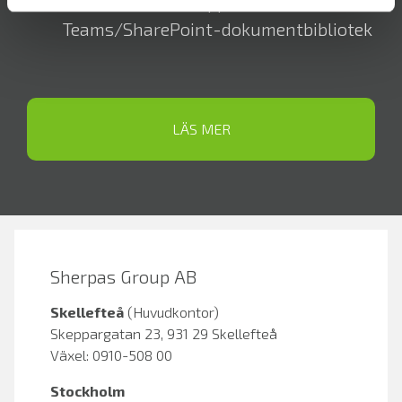
dokument och mappar till eDOCS från
Teams/SharePoint-dokumentbibliotek
LÄS MER
Sherpas Group AB
Skellefteå
(Huvudkontor)
Skeppargatan 23, 931 29 Skellefteå
Växel: 0910-508 00
Stockholm