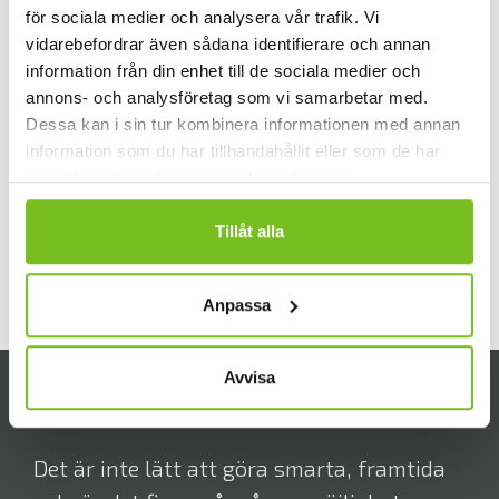
tillhandahåller service, uppgraderingar
för sociala medier och analysera vår trafik. Vi
och reservdelar. Renholmen AB startade
vidarebefordrar även sådana identifierare och annan
information från din enhet till de sociala medier och
1952 och ingår i ARA Technology Group
annons- och analysföretag som vi samarbetar med.
som ägs av Storskogen AB.
Dessa kan i sin tur kombinera informationen med annan
information som du har tillhandahållit eller som de har
samlat in när du har använt deras tjänster.
Tillåt alla
MER OM RENHOLMEN
Anpassa
Avvisa
Vi har varit där du är.
Det är inte lätt att göra smarta, framtida