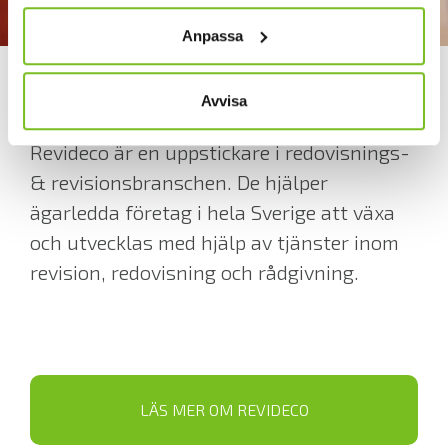
Anpassa
Om Revideco
Avvisa
Revideco är en uppstickare i redovisnings-
& revisionsbranschen. De hjälper
ägarledda företag i hela Sverige att växa
och utvecklas med hjälp av tjänster inom
revision, redovisning och rådgivning.
LÄS MER OM REVIDECO