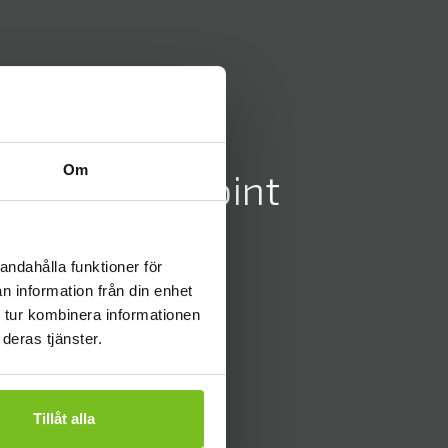
Om
 och SharePoint
andahålla funktioner för
n information från din enhet
 tur kombinera informationen
deras tjänster.
Tillåt alla