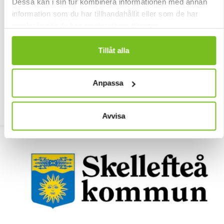
Dessa kan i sin tur kombinera informationen med annan
information som du har tillhandahållit eller som de har
samlat in när du har använt deras tjänster.
Tillåt alla
Anpassa
Avvisa